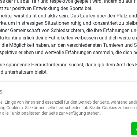
ss der Fußball fair und respektvoll gespielt wird. Indem du auf
st zur positiven Entwicklung des Sports bei.
chter wirst du fit und aktiv sein. Das Laufen über den Platz und 
ke, um in stressigen Situationen ruhig und konzentriert zu bleib
einer Gemeinschaft von Schiedsrichtern, die ihre Erfahrungen u
 kontinuierlich deine Fähigkeiten verbessern und dich weiteren
 du die Möglichkeit haben, an den verschiedensten Turnieren und
spektive erleben und wertvolle Erfahrungen sammeln, die dich pe
 eine spannende Herausforderung suchst, dann gib dem Amt des F
nd unterhaltsam bleibt.
s
. Einige von ihnen sind essenziell für den Betrieb der Seite, während and
ng Cookies). Sie können selbst entscheiden, ob Sie die Cookies zulassen 
alle Funktionalitäten der Seite zur Verfügung stehen.